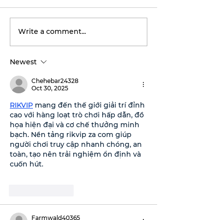
Write a comment...
Rediscover the
Tarleton ope
magic: Fae-Root and
football seas
Fossil Oddity Market
inaugural
Newest
returns to downtown
‘Stephenville
Stephenville.
BOGO ticket 
Chehebar24328
now available
Oct 30, 2025
RIKVIP
 mang đến thế giới giải trí đỉnh 
cao với hàng loạt trò chơi hấp dẫn, đồ 
họa hiện đại và cơ chế thưởng minh 
bạch. Nền tảng rikvip za com giúp 
người chơi truy cập nhanh chóng, an 
toàn, tạo nên trải nghiệm ổn định và 
cuốn hút.
Like
Reply
Farmwald40365