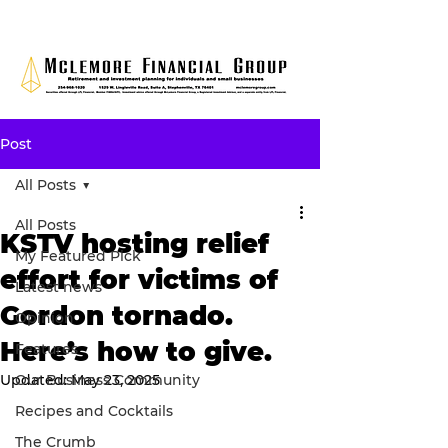
Post
All Posts
All Posts
KSTV hosting relief
My Featured Pick
effort for victims of
Latest news
Gordon tornado.
Opinion
Here’s how to give.
Features
Updated:
Our Business Community
May 23, 2025
Recipes and Cocktails
The Crumb