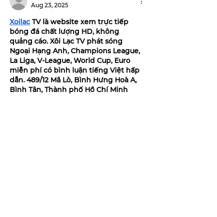
Aug 23, 2025
Xoilac
 TV là website xem trực tiếp 
bóng đá chất lượng HD, không 
quảng cáo. Xôi Lạc TV phát sóng 
Ngoại Hạng Anh, Champions League, 
La Liga, V-League, World Cup, Euro 
miễn phí có bình luận tiếng Việt hấp 
dẫn. 489/12 Mã Lò, Bình Hưng Hoà A, 
Bình Tân, Thành phố Hồ Chí Minh
Like
Reply
chosen eva
Aug 18, 2025
78Win không chỉ mang đến sân chơi 
giải trí đỉnh cao mà còn là nơi tạo 
dựng niềm tin nhờ hệ thống bảo mật 
và minh bạch. Với ưu đãi độc quyền 
và hàng loạt sự kiện hot, đây là cơ hội 
để bạn bứt phá. Tham gia ngay tại: 